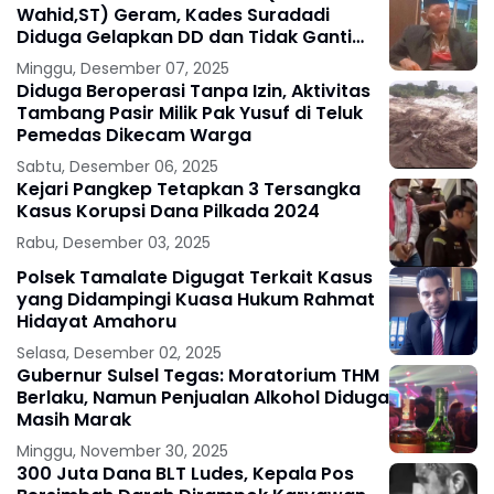
Wahid,ST) Geram, Kades Suradadi
Diduga Gelapkan DD dan Tidak Ganti
Dana PADes Yang Dipinjam
Minggu, Desember 07, 2025
Diduga Beroperasi Tanpa Izin, Aktivitas
Tambang Pasir Milik Pak Yusuf di Teluk
Pemedas Dikecam Warga
Sabtu, Desember 06, 2025
Kejari Pangkep Tetapkan 3 Tersangka
Kasus Korupsi Dana Pilkada 2024
Rabu, Desember 03, 2025
Polsek Tamalate Digugat Terkait Kasus
yang Didampingi Kuasa Hukum Rahmat
Hidayat Amahoru
Selasa, Desember 02, 2025
Gubernur Sulsel Tegas: Moratorium THM
Berlaku, Namun Penjualan Alkohol Diduga
Masih Marak
Minggu, November 30, 2025
300 Juta Dana BLT Ludes, Kepala Pos