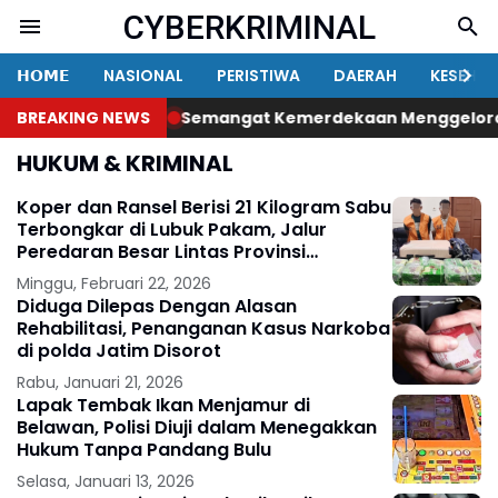
CYBERKRIMINAL
𝗛𝗢𝗠𝗘
NASIONAL
PERISTIWA
DAERAH
KESEHA
BREAKING NEWS
Semangat Kemerdekaan Menggelora, Wa
HUKUM & KRIMINAL
Koper dan Ransel Berisi 21 Kilogram Sabu
Terbongkar di Lubuk Pakam, Jalur
Peredaran Besar Lintas Provinsi
Terendus Aparat
Minggu, Februari 22, 2026
Diduga Dilepas Dengan Alasan
Rehabilitasi, Penanganan Kasus Narkoba
di polda Jatim Disorot
Rabu, Januari 21, 2026
Lapak Tembak Ikan Menjamur di
Belawan, Polisi Diuji dalam Menegakkan
Hukum Tanpa Pandang Bulu
Selasa, Januari 13, 2026