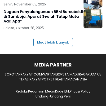
Senin, November 03, 2025
Dugaan Penyalahgunaan BBM Bersubsidi
di Samboja, Aparat Seolah Tutup Mata
Ada Apa?
Selasa, Oktober 28, 2025
Muat lebih banyak
MEDIA PARTNER
SOROTANRAKYAT.COM
WARTAPERS
PETA MADURA
GARUDA 08
TERAS RAKYAT
POTRET REALITA
MACAN ASIA
Redaksi
Pedoman Media
Kode Etik
Privasi Policy
Undang-Undang Pers