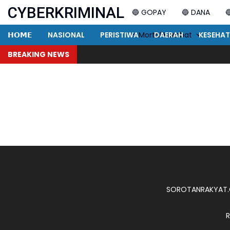
CYBERKRIMINAL
🔵 GOPAY
🔵 DANA

𝗛𝗢𝗠𝗘
NASIONAL
PERISTIWA
⚡ Mortal Kombat
DAERAH
KESEHA
BREAKING NEWS
SOROTANRAKYAT
R