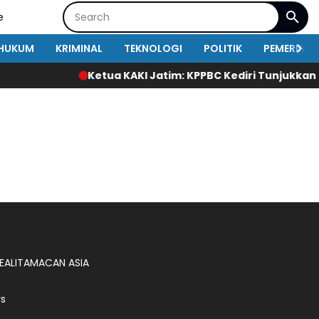
e
HUKUM
KRIMINAL
TEKNOLOGI
POLITIK
PEMERINT
Ketua KAKI Jatim: KPPBC Kediri Tunjukkan In
EALITA
MACAN ASIA
s