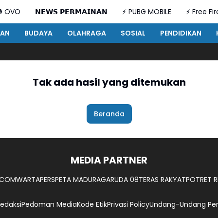
 OVO
𝗡𝗘𝗪𝗦 𝗣𝗘𝗥𝗠𝗔𝗜𝗡𝗔𝗡
⚡ PUBG MOBILE
⚡ Free Fir
TAN
BUDAYA
OLAHRAGA
SOSIAL
PENDIDIKAN
Tak ada hasil yang ditemukan
Beranda
MEDIA PARTNER
.COM
WARTAPERS
PETA MADURA
GARUDA 08
TERAS RAKYAT
POTRET R
edaksi
Pedoman Media
Kode Etik
Privasi Policy
Undang-Undang Per