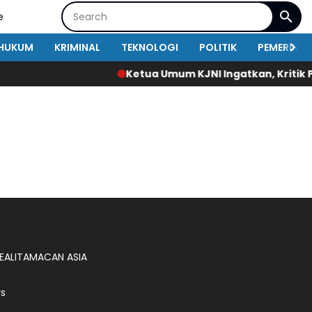
e
HUKUM
KRIMINAL
TEKNOLOGI
POLITIK
PEMERINT
Ketua Umum KJNI Ingatkan, Kritik Pe
EALITA
MACAN ASIA
s