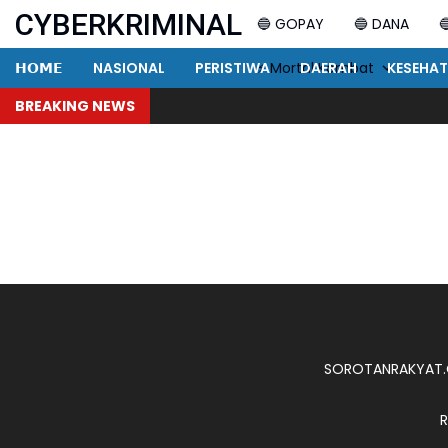
CYBERKRIMINAL
🔵 GOPAY
🔵 DANA

𝗛𝗢𝗠𝗘
NASIONAL
PERISTIWA
⚡ Mortal Kombat
DAERAH
KESEHA
BREAKING NEWS
SOROTANRAKYAT
R