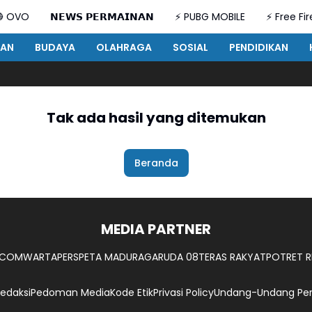
 OVO
𝗡𝗘𝗪𝗦 𝗣𝗘𝗥𝗠𝗔𝗜𝗡𝗔𝗡
⚡ PUBG MOBILE
⚡ Free Fir
TAN
BUDAYA
OLAHRAGA
SOSIAL
PENDIDIKAN
Tak ada hasil yang ditemukan
Beranda
MEDIA PARTNER
.COM
WARTAPERS
PETA MADURA
GARUDA 08
TERAS RAKYAT
POTRET R
edaksi
Pedoman Media
Kode Etik
Privasi Policy
Undang-Undang Per