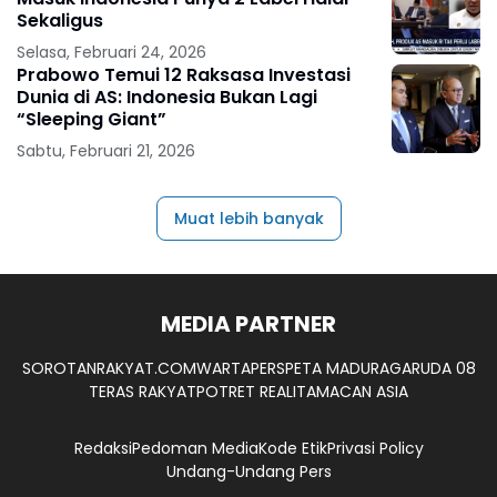
Sekaligus
Selasa, Februari 24, 2026
Prabowo Temui 12 Raksasa Investasi
Dunia di AS: Indonesia Bukan Lagi
“Sleeping Giant”
Sabtu, Februari 21, 2026
Muat lebih banyak
MEDIA PARTNER
SOROTANRAKYAT.COM
WARTAPERS
PETA MADURA
GARUDA 08
TERAS RAKYAT
POTRET REALITA
MACAN ASIA
Redaksi
Pedoman Media
Kode Etik
Privasi Policy
Undang-Undang Pers