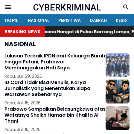
CYBERKRIMINAL
𝗛𝗢𝗠𝗘
NASIONAL
PERISTIWA
DAERAH
KESEHA
BREAKING NEWS
Suasana Hangat di Pulau Barrang Lompo, Pol
NASIONAL
Lulusan Terbaik IPDN dari Keluarga Buruh
hingga Petani, Prabowo:
Membanggakan Hati Saya
Rabu, Juli 29, 2026
ID Card Tidak Bisa Menulis, Karya
Jurnalistik yang Menentukan Siapa
Wartawan Sebenarnya
Rabu, Juli 15, 2026
Prabowo Sampaikan Belasungkawa atas
Wafatnya Sheikh Hamad bin Khalifa Al
Thani
Rabu, Juli 15, 2026