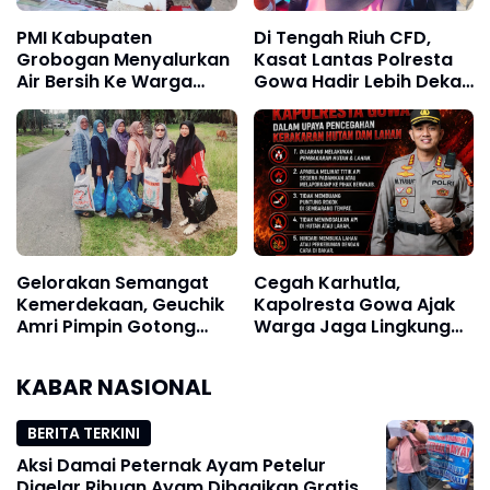
PMI Kabupaten
Di Tengah Riuh CFD,
Grobogan Menyalurkan
Kasat Lantas Polresta
Air Bersih Ke Warga
Gowa Hadir Lebih Dekat
Terdampak Kekeringan
dengan Masyarakat
Gelorakan Semangat
Cegah Karhutla,
Kemerdekaan, Geuchik
Kapolresta Gowa Ajak
Amri Pimpin Gotong
Warga Jaga Lingkungan
Royong Ajak Seluruh Ibu
dan Waspadai Titik Api
PKK dan Perangkat
KABAR NASIONAL
Desa
BERITA TERKINI
Aksi Damai Peternak Ayam Petelur
Digelar Ribuan Ayam Dibagikan Gratis,