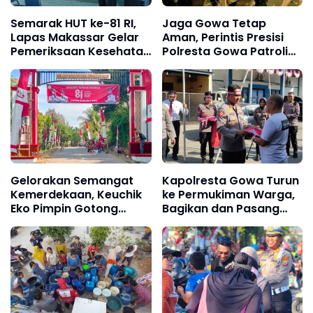
Semarak HUT ke-81 RI,
Jaga Gowa Tetap
Lapas Makassar Gelar
Aman, Perintis Presisi
Pemeriksaan Kesehatan
Polresta Gowa Patroli
Gratis bagi Warga
hingga Dini Hari
Binaan, Masyarakat,
dan Pegawai
Gelorakan Semangat
Kapolresta Gowa Turun
Kemerdekaan, Keuchik
ke Permukiman Warga,
Eko Pimpin Gotong
Bagikan dan Pasang
Royong di Gampong
Bendera Merah Putih
Afdeling Dua Bukit
Jelang HUT RI ke-81