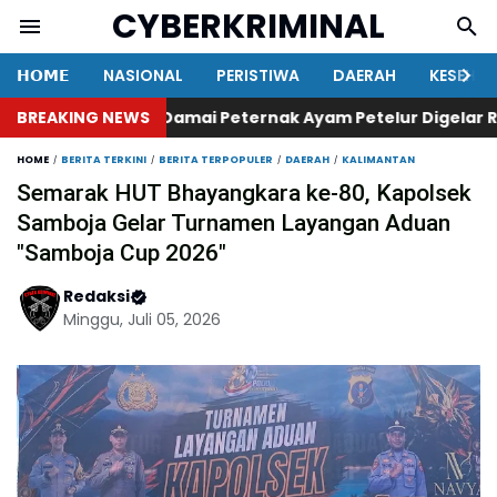
CYBERKRIMINAL
𝗛𝗢𝗠𝗘
NASIONAL
PERISTIWA
DAERAH
KESEHA
BREAKING NEWS
Aksi Damai Peternak Ayam Petelur Digelar Ribuan A
HOME
BERITA TERKINI
BERITA TERPOPULER
DAERAH
KALIMANTAN
Semarak HUT Bhayangkara ke-80, Kapolsek
Samboja Gelar Turnamen Layangan Aduan
"Samboja Cup 2026"
Redaksi
Minggu, Juli 05, 2026