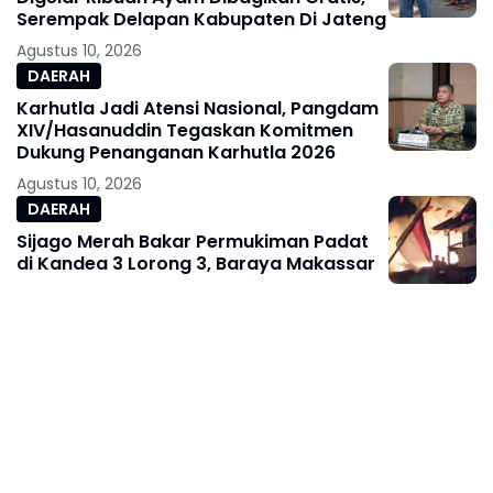
Serempak Delapan Kabupaten Di Jateng
Agustus 10, 2026
DAERAH
Karhutla Jadi Atensi Nasional, Pangdam
XIV/Hasanuddin Tegaskan Komitmen
Dukung Penanganan Karhutla 2026
Agustus 10, 2026
DAERAH
Sijago Merah Bakar Permukiman Padat
di Kandea 3 Lorong 3, Baraya Makassar
Agustus 10, 2026
BERITA TERKINI
Bangun Ruang Dialog, Kapolresta Gowa
Sambut Hangat Silaturahmi HMI Cagora
Agustus 10, 2026
BERITA TERKINI
Peternak Telur Grobogan Tuntut
Perlindungan Pemerintah