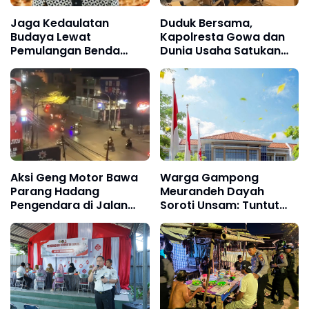
Jaga Kedaulatan
Duduk Bersama,
Budaya Lewat
Kapolresta Gowa dan
Pemulangan Benda
Dunia Usaha Satukan
Leluhur Indonesia
Langkah Jaga
Kamtibmas
Aksi Geng Motor Bawa
Warga Gampong
Parang Hadang
Meurandeh Dayah
Pengendara di Jalan
Soroti Unsam: Tuntut
Urip Sumoharjo
Transparansi Beasiswa
Makassar
dan Peluang Kerja untuk
Masyarakat Sekitar