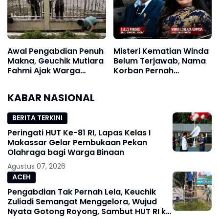
Aparat Bertindak
Awal Pengabdian Penuh
Misteri Kematian Winda
Makna, Geuchik Mutiara
Belum Terjawab, Nama
Fahmi Ajak Warga
Korban Pernah
Matang Seutui
Dipanggil KPK, Publik
Wujudkan Desa Bersih
Menuntut Kebenaran
KABAR NASIONAL
BERITA TERKINI
Peringati HUT Ke-81 RI, Lapas Kelas I
Makassar Gelar Pembukaan Pekan
Olahraga bagi Warga Binaan
Agustus 07, 2026
ACEH
Pengabdian Tak Pernah Lela, Keuchik
Zuliadi Semangat Menggelora, Wujud
Nyata Gotong Royong, Sambut HUT RI ke