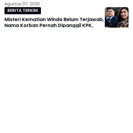
81.
Agustus 07, 2026
BERITA TERKINI
Misteri Kematian Winda Belum Terjawab,
Nama Korban Pernah Dipanggil KPK,
Publik Menuntut Kebenaran
Agustus 07, 2026
ACEH
Awal Pengabdian Penuh Makna, Geuchik
Mutiara Fahmi Ajak Warga Matang
Seutui Wujudkan Desa Bersih
Agustus 07, 2026
ACEH
Merah Putih Berkibar! Keuchik Suhardi
Gerakkan Gotong Royong, Sambut HUT
ke-81 RI di Alue Sentang
Agustus 07, 2026
BERITA TERKINI
Ketua KAKI Jatim Sarankan Febrie