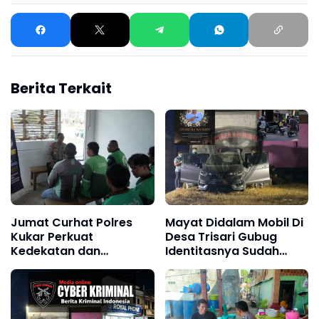
Berita Terkait
Jumat Curhat Polres
Mayat Didalam Mobil Di
Kukar Perkuat
Desa Trisari Gubug
Kedekatan dan
Identitasnya Sudah
Komunikasi dengan
terungkap, Sebagai
Masyarakat
Korban Perampokan
Dan Pembunuhan