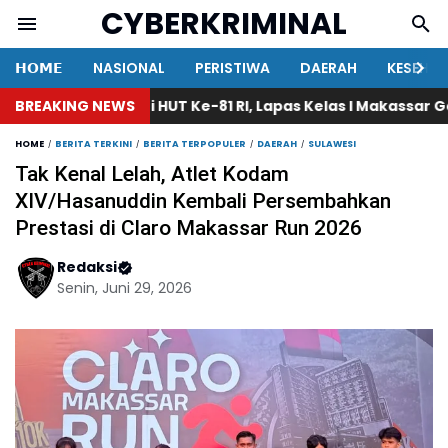
CYBERKRIMINAL
𝗛𝗢𝗠𝗘
NASIONAL
PERISTIWA
DAERAH
KESEHA
BREAKING NEWS
Peringati HUT Ke-81 RI, Lapas Kelas I Makassar Gela
HOME
BERITA TERKINI
BERITA TERPOPULER
DAERAH
SULAWESI
Tak Kenal Lelah, Atlet Kodam
XIV/Hasanuddin Kembali Persembahkan
Prestasi di Claro Makassar Run 2026
Redaksi
Senin, Juni 29, 2026