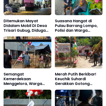
Ditemukan Mayat
Suasana Hangat di
Didalam Mobil Di Desa
Pulau Barrang Lompo,
Trisari Gubug, Diduga
Polisi dan Warga
Korban Perampokan
Berdialog Demi
Dan Pembunuhan
Keamanan Wilayah
Kepulauan
Semangat
Merah Putih Berkibar!
Kemerdekaan
Keuchik Suhardi
Menggelora, Warga
Gerakkan Gotong
Gampong Alue Drien
Royong, Sambut HUT
Gelar Gotong Royong
ke-81 RI di Alue Sentang
Sambut HUT ke-81 RI