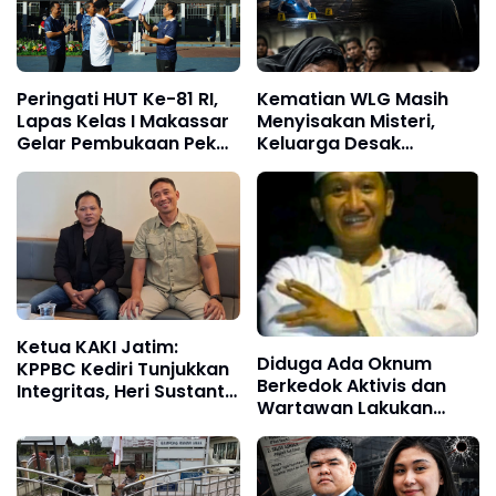
Peringati HUT Ke-81 RI,
Kematian WLG Masih
Lapas Kelas I Makassar
Menyisakan Misteri,
Gelar Pembukaan Pekan
Keluarga Desak
Olahraga bagi Warga
Pengusutan Independen
Binaan
hingga Tuntas
Ketua KAKI Jatim:
Diduga Ada Oknum
KPPBC Kediri Tunjukkan
Berkedok Aktivis dan
Integritas, Heri Sustanto
Wartawan Lakukan
Pantas Dipercaya
Dugaan Pemerasan,
Memimpin
Ketua LSM Forum
Rakyat Bersatu Minta