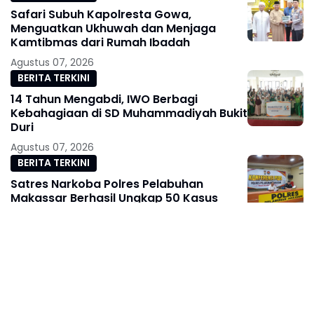
Safari Subuh Kapolresta Gowa,
Menguatkan Ukhuwah dan Menjaga
Kamtibmas dari Rumah Ibadah
Agustus 07, 2026
BERITA TERKINI
14 Tahun Mengabdi, IWO Berbagi
Kebahagiaan di SD Muhammadiyah Bukit
Duri
Agustus 07, 2026
BERITA TERKINI
Satres Narkoba Polres Pelabuhan
Makassar Berhasil Ungkap 50 Kasus
Narkoba Selama Mei–Juli 2026
Agustus 07, 2026
BERITA TERKINI
Peringati HUT Ke-81 RI, Lapas Kelas I
Makassar Gelar Pembukaan Pekan
Olahraga bagi Warga Binaan