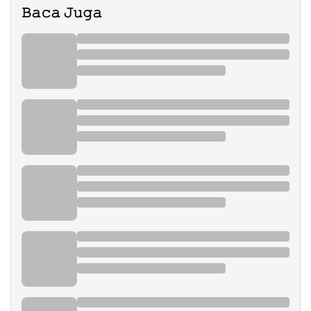
𝙱𝚊𝚌𝚊 𝙹𝚞𝚐𝚊