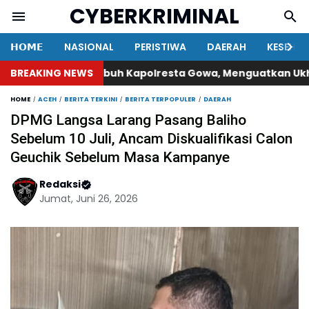
CYBERKRIMINAL
𝗛𝗢𝗠𝗘
NASIONAL
PERISTIWA
DAERAH
KESEHA
BREAKING NEWS
Safari Subuh Kapolresta Gowa, Menguatkan Ukhuwah d
HOME
ACEH
BERITA TERKINI
BERITA TERPOPULER
DAERAH
DPMG Langsa Larang Pasang Baliho
Sebelum 10 Juli, Ancam Diskualifikasi Calon
Geuchik Sebelum Masa Kampanye
Redaksi
Jumat, Juni 26, 2026