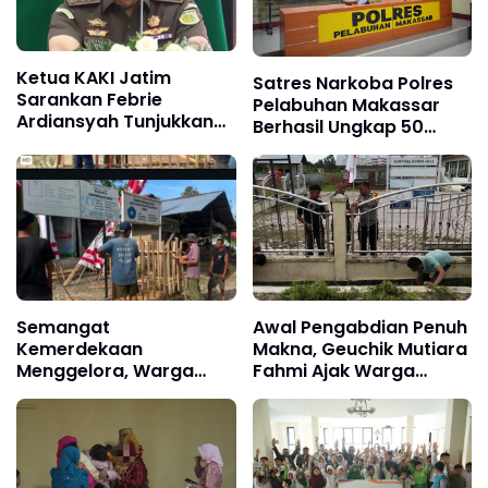
Ketua KAKI Jatim
Satres Narkoba Polres
Sarankan Febrie
Pelabuhan Makassar
Ardiansyah Tunjukkan
Berhasil Ungkap 50
Sikap dan Hormati
Kasus Narkoba Selama
Proses Hukum, Bukan
Mei–Juli 2026
Ajukan Praperadilan
Semangat
Awal Pengabdian Penuh
Kemerdekaan
Makna, Geuchik Mutiara
Menggelora, Warga
Fahmi Ajak Warga
Gampong Alue Drien
Matang Seutui
Gelar Gotong Royong
Wujudkan Desa Bersih
Sambut HUT ke-81 RI