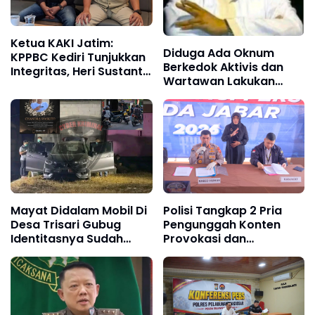
Ketua KAKI Jatim:
Diduga Ada Oknum
KPPBC Kediri Tunjukkan
Berkedok Aktivis dan
Integritas, Heri Sustanto
Wartawan Lakukan
Pantas Dipercaya
Dugaan Pemerasan,
Memimpin
Ketua LSM Forum
Rakyat Bersatu Minta
Aparat Bertindak
Mayat Didalam Mobil Di
Polisi Tangkap 2 Pria
Desa Trisari Gubug
Pengunggah Konten
Identitasnya Sudah
Provokasi dan
terungkap, Sebagai
Unggahan Palsu Soal
Korban Perampokan
Pemerintah di Threads
Dan Pembunuhan