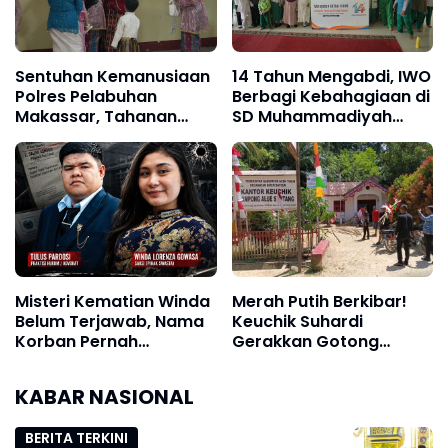
Sentuhan Kemanusiaan
14 Tahun Mengabdi, IWO
Polres Pelabuhan
Berbagi Kebahagiaan di
Makassar, Tahanan
SD Muhammadiyah
Kenakan Seragam
Bukit Duri
Keluarga Saat Bertemu
Pengantin
Misteri Kematian Winda
Merah Putih Berkibar!
Belum Terjawab, Nama
Keuchik Suhardi
Korban Pernah
Gerakkan Gotong
Dipanggil KPK, Publik
Royong, Sambut HUT
Menuntut Kebenaran
ke-81 RI di Alue Sentang
KABAR NASIONAL
BERITA TERKINI