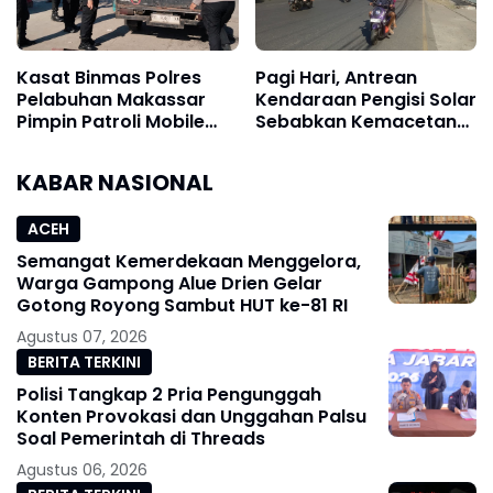
Kasat Binmas Polres
Pagi Hari, Antrean
Pelabuhan Makassar
Kendaraan Pengisi Solar
Pimpin Patroli Mobile
Sebabkan Kemacetan
dan Binluh, Warga
di Jalan Bawakaraeng
Pelabuhan Paotere
Makassar
KABAR NASIONAL
Diimbau Tetap
Waspada
ACEH
Semangat Kemerdekaan Menggelora,
Warga Gampong Alue Drien Gelar
Gotong Royong Sambut HUT ke-81 RI
Agustus 07, 2026
BERITA TERKINI
Polisi Tangkap 2 Pria Pengunggah
Konten Provokasi dan Unggahan Palsu
Soal Pemerintah di Threads
Agustus 06, 2026