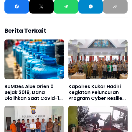
Berita Terkait
BUMDes Alue Drien 0
Kapolres Kukar Hadiri
Sejak 2018, Dana
Kegiatan Peluncuran
Dialihkan Saat Covid-19,
Program Cyber Resilient
Wen Gayo Meluruskan
Community Oleh Dit
Binmas Polda Kaltim