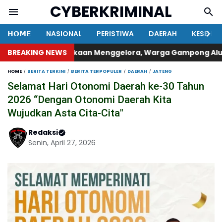
CYBERKRIMINAL
𝗛𝗢𝗠𝗘
NASIONAL
PERISTIWA
DAERAH
KESEHA
t Kemerdekaan Menggelora, Warga Gampong Alue Drien G
BREAKING NEWS
HOME
BERITA TERKINI
BERITA TERPOPULER
DAERAH
JATENG
Selamat Hari Otonomi Daerah ke-30 Tahun
2026 “Dengan Otonomi Daerah Kita
Wujudkan Asta Cita-Cita"
Redaksi
Senin, April 27, 2026