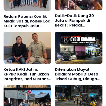
Detik-Detik Uang 30
Redam Potensi Konflik
Juta di Rampok di
Media Sosial, Polsek Loa
Bekasi, Pelaku
Kulu Tempuh Jalur
Menggunakan Senjata
Restorative Justice
Tajam
Lewat Mediasi Damai
Ketua KAKI Jatim:
Ditemukan Mayat
KPPBC Kediri Tunjukkan
Didalam Mobil Di Desa
Integritas, Heri Sustanto
Trisari Gubug, Diduga
Pantas Dipercaya
Korban Perampokan
Memimpin
Dan Pembunuhan