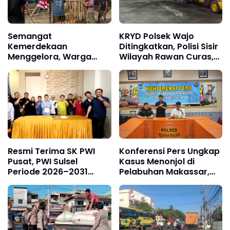
Semangat
KRYD Polsek Wajo
Kemerdekaan
Ditingkatkan, Polisi Sisir
Menggelora, Warga
Wilayah Rawan Curas,
Gampong Alue Drien
Curanmor hingga
Gelar Gotong Royong
Narkoba
Sambut HUT ke-81 RI
Resmi Terima SK PWI
Konferensi Pers Ungkap
Pusat, PWI Sulsel
Kasus Menonjol di
Periode 2026–2031
Pelabuhan Makassar,
Gelar Rapat Perdana
Satreskrim Polres
Pelabuhan Makassar
Bongkar Dua Modus
Penipuan Tiket Kapal