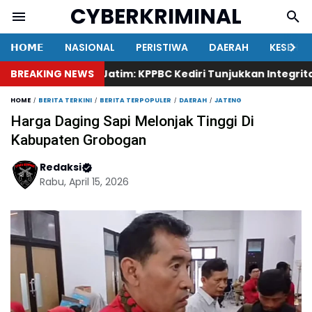
CYBERKRIMINAL
𝗛𝗢𝗠𝗘
NASIONAL
PERISTIWA
DAERAH
KESEHA
Ketua KAKI Jatim: KPPBC Kediri Tunjukkan Integritas, Her
BREAKING NEWS
HOME
BERITA TERKINI
BERITA TERPOPULER
DAERAH
JATENG
Harga Daging Sapi Melonjak Tinggi Di
Kabupaten Grobogan
Redaksi
Rabu, April 15, 2026