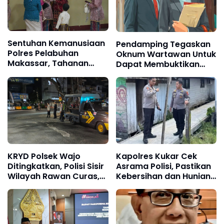
Sentuhan Kemanusiaan
Pendamping Tegaskan
Polres Pelabuhan
Oknum Wartawan Untuk
Makassar, Tahanan
Dapat Membuktikan
Kenakan Seragam
Akan Menempuh jalur
Keluarga Saat Bertemu
Hukum Hingga Ke
Pengantin
Dewan Persl
KRYD Polsek Wajo
Kapolres Kukar Cek
Ditingkatkan, Polisi Sisir
Asrama Polisi, Pastikan
Wilayah Rawan Curas,
Kebersihan dan Hunian
Curanmor hingga
Layak bagi Anggota
Narkoba