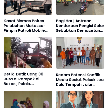
Kasat Binmas Polres
Pagi Hari, Antrean
Pelabuhan Makassar
Kendaraan Pengisi Solar
Pimpin Patroli Mobile
Sebabkan Kemacetan
dan Binluh, Warga
di Jalan Bawakaraeng
Pelabuhan Paotere
Makassar
Diimbau Tetap
Waspada
Detik-Detik Uang 30
Redam Potensi Konflik
Juta di Rampok di
Media Sosial, Polsek Loa
Bekasi, Pelaku
Kulu Tempuh Jalur
Menggunakan Senjata
Restorative Justice
Tajam
Lewat Mediasi Damai