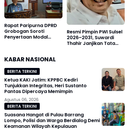
Rapat Paripurna DPRD
Grobogan Soroti
Resmi Pimpin PWI Sulsel
Penyertaan Modal
2026–2031, Suwardi
BUMD Rp2,6 Miliar pada
Thahir Janjikan Tata
Raperda 2027
Kelola Organisasi
Transparan
KABAR NASIONAL
BERITA TERKINI
Ketua KAKI Jatim: KPPBC Kediri
Tunjukkan Integritas, Heri Sustanto
Pantas Dipercaya Memimpin
Agustus 06, 2026
BERITA TERKINI
Suasana Hangat di Pulau Barrang
Lompo, Polisi dan Warga Berdialog Demi
Keamanan Wilayah Kepulauan