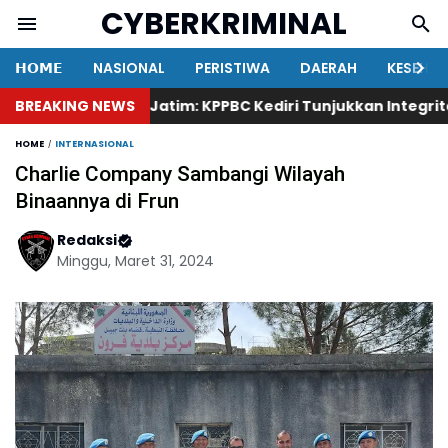
CYBERKRIMINAL
𝗛𝗢𝗠𝗘
NASIONAL
PERISTIWA
DAERAH
KESEHA
Ketua KAKI Jatim: KPPBC Kediri Tunjukkan Integritas, He
BREAKING NEWS
HOME
INTERNASIONAL
Charlie Company Sambangi Wilayah
Binaannya di Frun
Redaksi
Minggu, Maret 31, 2024