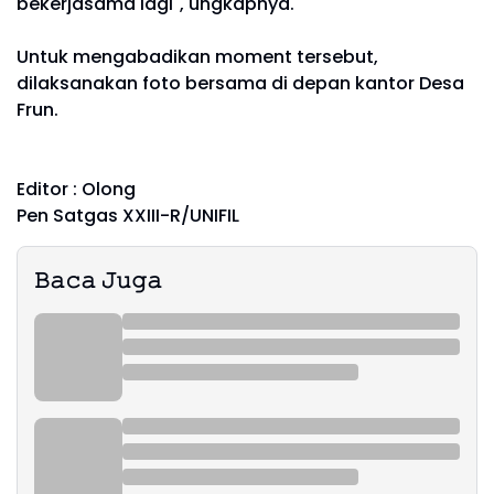
bekerjasama lagi", ungkapnya.
Untuk mengabadikan moment tersebut,
dilaksanakan foto bersama di depan kantor Desa
Frun.
Editor : Olong
Pen Satgas XXIII-R/UNIFIL
𝙱𝚊𝚌𝚊 𝙹𝚞𝚐𝚊