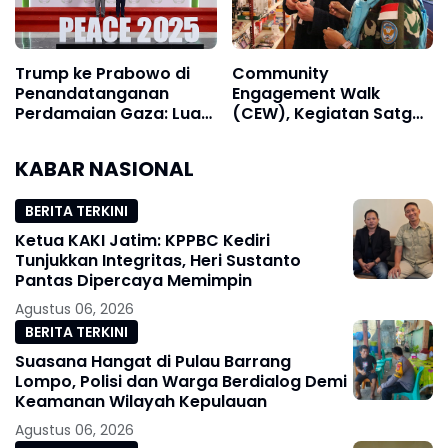
Trump ke Prabowo di
Community
Penandatanganan
Engagement Walk
Perdamaian Gaza: Luar
(CEW), Kegiatan Satgas
Biasa, Kerja Bagus!
Indobatt Untuk
Pendekatan Kepada
KABAR NASIONAL
Masyarakat Lokal
BERITA TERKINI
Ketua KAKI Jatim: KPPBC Kediri
Tunjukkan Integritas, Heri Sustanto
Pantas Dipercaya Memimpin
Agustus 06, 2026
BERITA TERKINI
Suasana Hangat di Pulau Barrang
Lompo, Polisi dan Warga Berdialog Demi
Keamanan Wilayah Kepulauan
Agustus 06, 2026