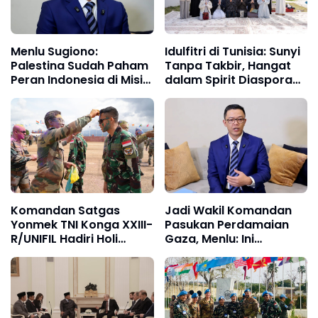
Menlu Sugiono:
Idulfitri di Tunisia: Sunyi
Palestina Sudah Paham
Tanpa Takbir, Hangat
Peran Indonesia di Misi
dalam Spirit Diaspora
Perdamaian Gaza
Muhammadiyah
Komandan Satgas
Jadi Wakil Komandan
Yonmek TNI Konga XXIII-
Pasukan Perdamaian
R/UNIFIL Hadiri Holi
Gaza, Menlu: Ini
Celebration Di India
Penghargaan Reputasi
Battalion UNP 4-2
Pasukan Indonesia