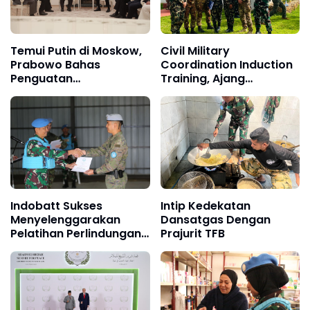
Temui Putin di Moskow,
Civil Military
Prabowo Bahas
Coordination Induction
Penguatan
Training, Ajang
Perdagangan RI-Rusia
Koordinasi Dan
Silaturahmi Jalin
Persahabatan Antar
Satuan Tugas UNIFIL
Indobatt Sukses
Intip Kedekatan
Menyelenggarakan
Dansatgas Dengan
Pelatihan Perlindungan
Prajurit TFB
Pengawalan dan Konvoi
Kepada Personel UNIFIL