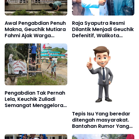
Awal Pengabdian Penuh
Raja Syaputra Resmi
Makna, Geuchik Mutiara
Dilantik Menjadi Geuchik
Fahmi Ajak Warga
Defenitif, Walikota
Matang Seutui
Langsa Jeffry Sentana
Wujudkan Desa Bersih
Pesan Jaga Amanah
Rakyat
Pengabdian Tak Pernah
Lela, Keuchik Zuliadi
Semangat Menggelora,
Wujud Nyata Gotong
Tepis Isu Yang beredar
Royong, Sambut HUT RI
ditengah masyarakat.
ke 81.
Bantahan Rumor Yang
Libatkan Perangkat
Desa