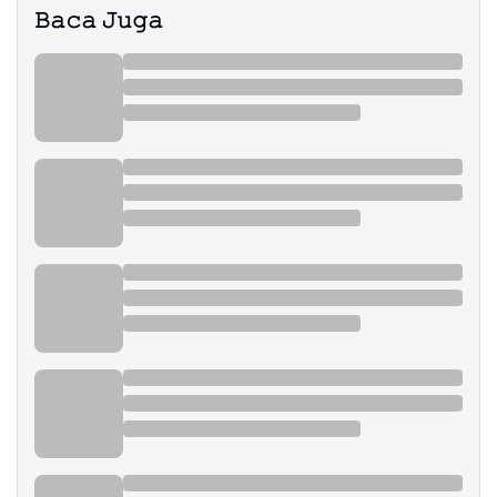
𝙱𝚊𝚌𝚊 𝙹𝚞𝚐𝚊