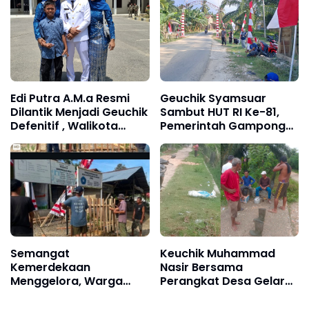
Edi Putra A.M.a Resmi
Geuchik Syamsuar
Dilantik Menjadi Geuchik
Sambut HUT RI Ke-81,
Defenitif , Walikota
Pemerintah Gampong
Langsa Jeffry Sentana
Alue Gadeng Bersama
Pesan Jaga Amanah
Mahasiswa KKN Unsam
Rakyat
Gelar Gotong Royong
Semangat
Keuchik Muhammad
Kemerdekaan
Nasir Bersama
Menggelora, Warga
Perangkat Desa Gelar
Gampong Alue Drien
Gotong Royong Sambut
Gelar Gotong Royong
HUT ke-81 RI