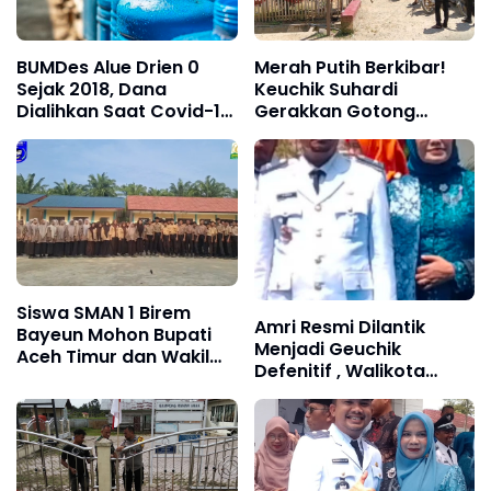
BUMDes Alue Drien 0
Merah Putih Berkibar!
Sejak 2018, Dana
Keuchik Suhardi
Dialihkan Saat Covid-19,
Gerakkan Gotong
Wen Gayo Meluruskan
Royong, Sambut HUT
ke-81 RI di Alue Sentang
Siswa SMAN 1 Birem
Amri Resmi Dilantik
Bayeun Mohon Bupati
Menjadi Geuchik
Aceh Timur dan Wakil
Defenitif , Walikota
Bupati dapat Wujudkan
Langsa Jeffry Sentana
Program MBG. Kami
Pesan Jaga Amanah
Sangat berharap.
Rakyat