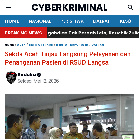
CYBERKRIMINAL
𝗛𝗢𝗠𝗘
NASIONAL
PERISTIWA
DAERAH
KESEHA
 Binaan
BREAKING NEWS
Pengabdian Tak Pernah Lela, Keuchik Zuliadi Sem
HOME
ACEH
BERITA TERKINI
BERITA TERPOPULER
DAERAH
Sekda Aceh Tinjau Langsung Pelayanan dan
Penanganan Pasien di RSUD Langsa
Redaksi
Selasa, Mei 12, 2026