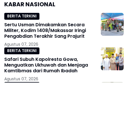
KABAR NASIONAL
Sambut HUT ke-81 RI
BERITA TERKINI
Sertu Usman Dimakamkan Secara
Militer, Kodim 1408/Makassar Iringi
Pengabdian Terakhir Sang Prajurit
Agustus 07, 2026
BERITA TERKINI
Safari Subuh Kapolresta Gowa,
Menguatkan Ukhuwah dan Menjaga
Kamtibmas dari Rumah Ibadah
Agustus 07, 2026
BERITA TERKINI
14 Tahun Mengabdi, IWO Berbagi
Kebahagiaan di SD Muhammadiyah Bukit
Duri
Agustus 07, 2026
BERITA TERKINI