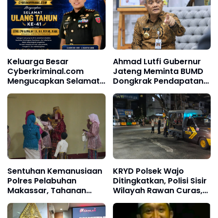
Keluarga Besar
Ahmad Lutfi Gubernur
Cyberkriminal.com
Jateng Meminta BUMD
Mengucapkan Selamat
Dongkrak Pendapatan
Ulang Tahun Komandan
Daerah
Denpom XIV/4
Makassar
Sentuhan Kemanusiaan
KRYD Polsek Wajo
Polres Pelabuhan
Ditingkatkan, Polisi Sisir
Makassar, Tahanan
Wilayah Rawan Curas,
Kenakan Seragam
Curanmor hingga
Keluarga Saat Bertemu
Narkoba