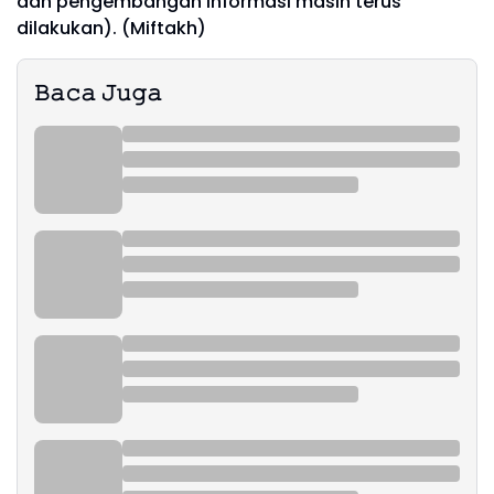
dan pengembangan informasi masih terus
dilakukan). (Miftakh)
𝙱𝚊𝚌𝚊 𝙹𝚞𝚐𝚊