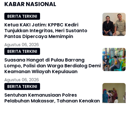
KABAR NASIONAL
Diimbau Tetap
Denpom XIV/4
Waspada
Makassar
BERITA TERKINI
Ketua KAKI Jatim: KPPBC Kediri
Tunjukkan Integritas, Heri Sustanto
Pantas Dipercaya Memimpin
Agustus 06, 2026
BERITA TERKINI
Suasana Hangat di Pulau Barrang
Lompo, Polisi dan Warga Berdialog Demi
Keamanan Wilayah Kepulauan
Agustus 06, 2026
BERITA TERKINI
Sentuhan Kemanusiaan Polres
Pelabuhan Makassar, Tahanan Kenakan
Seragam Keluarga Saat Bertemu
Pengantin
Agustus 06, 2026
BERITA TERKINI