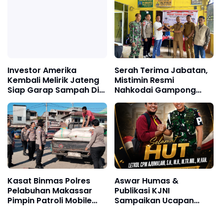
Investor Amerika
Serah Terima Jabatan,
Kembali Melirik Jateng
Mistimin Resmi
Siap Garap Sampah Di
Nahkodai Gampong
Solo Raya
Sukajadi Makmur
Periode 2026-2032
Kasat Binmas Polres
Aswar Humas &
Pelabuhan Makassar
Publikasi KJNI
Pimpin Patroli Mobile
Sampaikan Ucapan
dan Binluh, Warga
Selamat Ulang Tahun
Pelabuhan Paotere
kepada Komandan