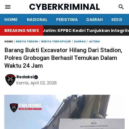
CYBERKRIMINAL
𝗛𝗢𝗠𝗘
NASIONAL
PERISTIWA
DAERAH
KESEHA
Ketua KAKI Jatim: KPPBC Kediri Tunjukkan Integritas, Her
BREAKING NEWS
HOME
BERITA TERKINI
BERITA TERPOPULER
DAERAH
JATENG
Barang Bukti Excavator Hilang Dari Stadion,
Polres Grobogan Berhasil Temukan Dalam
Waktu 24 Jam
Redaksi
Kamis, April 02, 2026