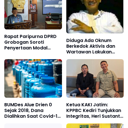
Pengantin
Rapat Paripurna DPRD
Diduga Ada Oknum
Grobogan Soroti
Berkedok Aktivis dan
Penyertaan Modal
Wartawan Lakukan
BUMD Rp2,6 Miliar pada
Dugaan Pemerasan,
Raperda 2027
Ketua LSM Forum
Rakyat Bersatu Minta
Aparat Bertindak
BUMDes Alue Drien 0
Ketua KAKI Jatim:
Sejak 2018, Dana
KPPBC Kediri Tunjukkan
Dialihkan Saat Covid-19,
Integritas, Heri Sustanto
Wen Gayo Meluruskan
Pantas Dipercaya
Memimpin