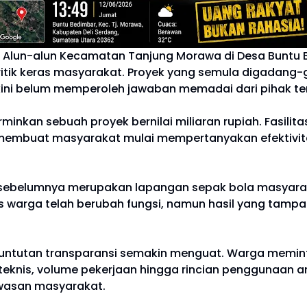
Alun-alun Kecamatan Tanjung Morawa di Desa Buntu B
an kritik keras masyarakat. Proyek yang semula digada
i belum memperoleh jawaban memadai dari pihak ter
ncerminkan sebuah proyek bernilai miliaran rupiah. Fas
wat membuat masyarakat mulai mempertanyakan efekti
ng sebelumnya merupakan lapangan sepak bola masyarak
s warga telah berubah fungsi, namun hasil yang tamp
untutan transparansi semakin menguat. Warga memint
 teknis, volume pekerjaan hingga rincian penggunaan 
awasan masyarakat.