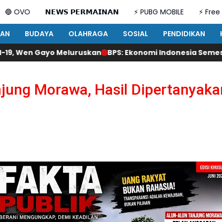
🔵 OVO
𝗡𝗘𝗪𝗦 𝗣𝗘𝗥𝗠𝗔𝗜𝗡𝗔𝗡
⚡ PUBG MOBILE
⚡ Free 
TAN
BUDAYA
OLAHRAGA
SOSIAL
PENDIDIKAN
skan
BPS: Ekonomi Indonesia Semester I-2026 Tumbuh Leb
njung Morawa, Hasil Dipertanyaka