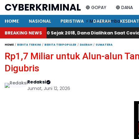
CYBERKRIMINAL
🔵 GOPAY
🔵 DANA
𝗛𝗢𝗠𝗘
NASIONAL
PERISTIWA
⚡ Mortal Kombat
DAERAH
KESEHA
ejak 2018, Dana Dialihkan Saat Covid-19, Wen Gayo Meluru
BREAKING NEWS
HOME
BERITA TERKINI
BERITA TERPOPULER
DAERAH
SUMATERA
Rp1,7 Miliar untuk Alun-alun Ta
Digubris
Redaksi
Jumat, Juni 12, 2026