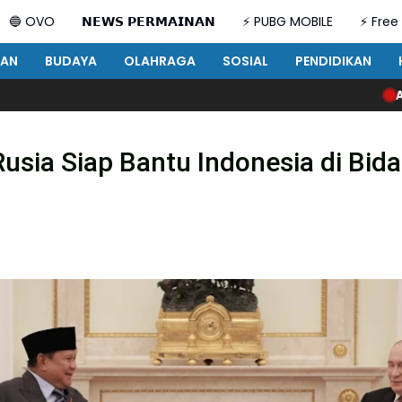
🔵 OVO
𝗡𝗘𝗪𝗦 𝗣𝗘𝗥𝗠𝗔𝗜𝗡𝗔𝗡
⚡ PUBG MOBILE
⚡ Free 
TAN
BUDAYA
OLAHRAGA
SOSIAL
PENDIDIKAN
Awal Pengabdian Penuh M
sia Siap Bantu Indonesia di Bida