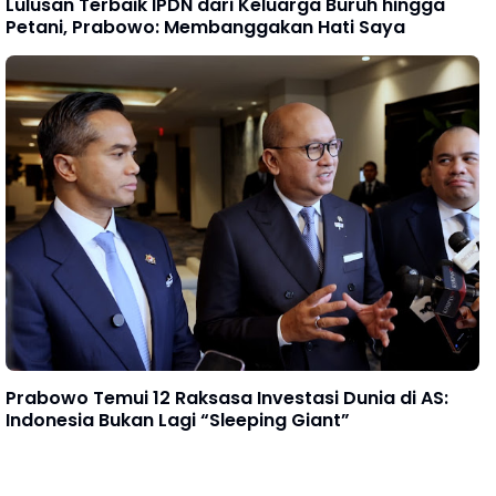
Lulusan Terbaik IPDN dari Keluarga Buruh hingga
Petani, Prabowo: Membanggakan Hati Saya
Prabowo Temui 12 Raksasa Investasi Dunia di AS:
Indonesia Bukan Lagi “Sleeping Giant”