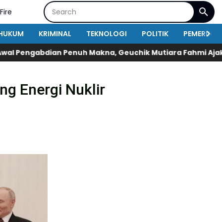
Fire
HUKUM
KRIMINAL
TEKNOLOGI
POLITIK
PEMERINT
akna, Geuchik Mutiara Fahmi Ajak Warga Matang Seutui 
ng Energi Nuklir