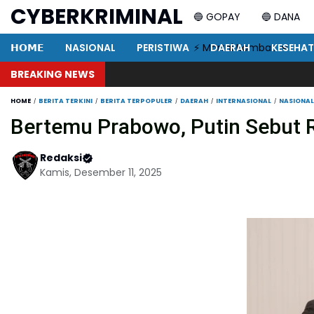
CYBERKRIMINAL
🔵 GOPAY
🔵 DANA
𝗛𝗢𝗠𝗘
NASIONAL
PERISTIWA
⚡ Mortal Kombat
DAERAH
KESEHA
BREAKING NEWS
HOME
BERITA TERKINI
BERITA TERPOPULER
DAERAH
INTERNASIONAL
NASIONAL
Bertemu Prabowo, Putin Sebut Ru
Redaksi
Kamis, Desember 11, 2025