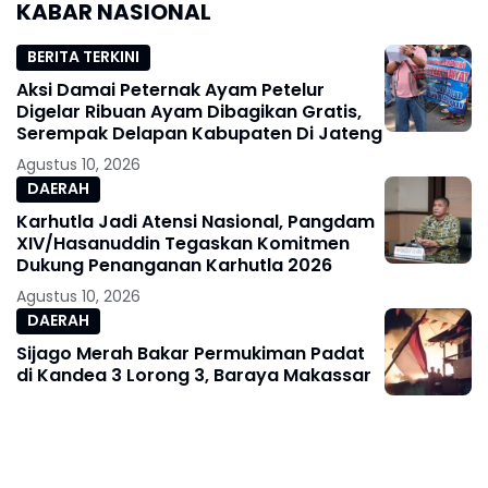
KABAR NASIONAL
dan Pegawai
BERITA TERKINI
Aksi Damai Peternak Ayam Petelur
Digelar Ribuan Ayam Dibagikan Gratis,
Serempak Delapan Kabupaten Di Jateng
Agustus 10, 2026
DAERAH
Karhutla Jadi Atensi Nasional, Pangdam
XIV/Hasanuddin Tegaskan Komitmen
Dukung Penanganan Karhutla 2026
Agustus 10, 2026
DAERAH
Sijago Merah Bakar Permukiman Padat
di Kandea 3 Lorong 3, Baraya Makassar
Agustus 10, 2026
BERITA TERKINI
Bangun Ruang Dialog, Kapolresta Gowa
Sambut Hangat Silaturahmi HMI Cagora