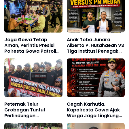
Jaga Gowa Tetap
Anak Toba Junara
Aman, Perintis Presisi
Alberto P. Hutahaean VS
Polresta Gowa Patroli
Tiga Institusi Penegak
hingga Dini Hari
Hukum: PN Medan, Kejari
Medan dan Polsek
Medan Barat
Peternak Telur
Cegah Karhutla,
Grobogan Tuntut
Kapolresta Gowa Ajak
Perlindungan
Warga Jaga Lingkungan
Pemerintah
dan Waspadai Titik Api