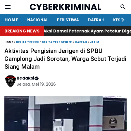
CYBERKRIMINAL
𝗛𝗢𝗠𝗘
NASIONAL
PERISTIWA
DAERAH
KESEHA
BREAKING NEWS
Aksi Damai Peternak Ayam Petelur Digelar R
HOME
BERITA TERKINI
BERITA TERPOPULER
DAERAH
JATIM
Aktivitas Pengisian Jerigen di SPBU
Camplong Jadi Sorotan, Warga Sebut Terjadi
Siang Malam
Redaksi
Selasa, Mei 19, 2026