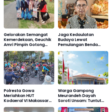
Gelorakan Semangat
Jaga Kedaulatan
Kemerdekaan, Geuchik
Budaya Lewat
Amri Pimpin Gotong
Pemulangan Benda
Royong Ajak Seluruh Ibu
Leluhur Indonesia
PKK dan Perangkat
Desa
Polresta Gowa
Warga Gampong
Meriahkan HUT
Meurandeh Dayah
Kodaeral VI Makassar
Soroti Unsam: Tuntut
Lewat Fun Bike, Perkuat
Transparansi Beasiswa
Sinergi TNI-Polri
dan Peluang Kerja untuk