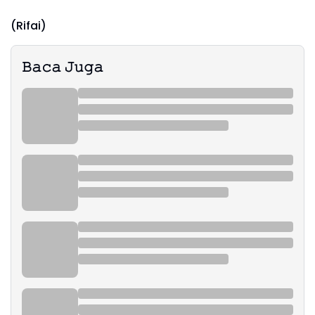
(Rifai)
𝙱𝚊𝚌𝚊 𝙹𝚞𝚐𝚊