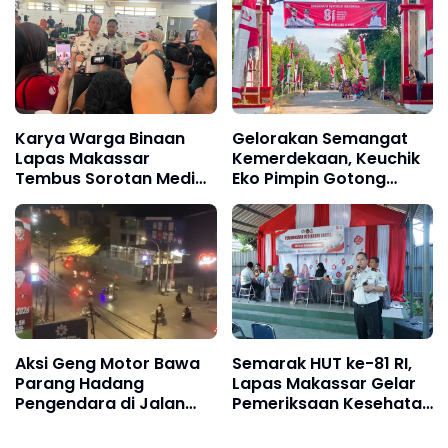
Masyarakat Sekitar
Karya Warga Binaan
Gelorakan Semangat
Lapas Makassar
Kemerdekaan, Keuchik
Tembus Sorotan Media
Eko Pimpin Gotong
Nasional, Produksi
Royong di Gampong
Umbul-Umbul Merah
Afdeling Dua Bukit
Putih Semarakkan HUT
ke-81 RI
Aksi Geng Motor Bawa
Semarak HUT ke-81 RI,
Parang Hadang
Lapas Makassar Gelar
Pengendara di Jalan
Pemeriksaan Kesehatan
Urip Sumoharjo
Gratis bagi Warga
Makassar
Binaan, Masyarakat,