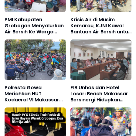
PMI Kabupaten
Krisis Air di Musim
Grobogan Menyalurkan
Kemarau, KJNI Kawal
Air Bersih Ke Warga
Bantuan Air Bersih untuk
Terdampak Kekeringan
Warga Gunung Kaler
Polresta Gowa
FIB Unhas dan Hotel
Meriahkan HUT
Losari Beach Makassar
Kodaeral VI Makassar
Bersinergi Hidupkan
Lewat Fun Bike, Perkuat
Warisan Budaya Lewat
Sinergi TNI-Polri
Teknologi Digital