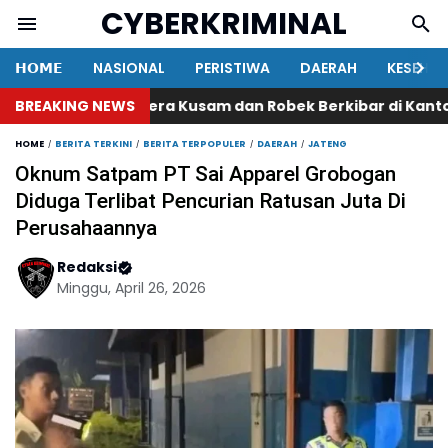
CYBERKRIMINAL
𝗛𝗢𝗠𝗘
NASIONAL
PERISTIWA
DAERAH
KESEHA
BREAKING NEWS
Bendera Kusam dan Robek Berkibar di Kantor Gampo
HOME
BERITA TERKINI
BERITA TERPOPULER
DAERAH
JATENG
Oknum Satpam PT Sai Apparel Grobogan
Diduga Terlibat Pencurian Ratusan Juta Di
Perusahaannya
Redaksi
Minggu, April 26, 2026