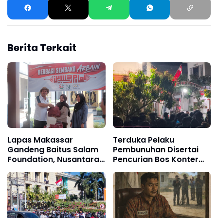
Berita Terkait
Lapas Makassar
Terduka Pelaku
Gandeng Baitus Salam
Pembunuhan Disertai
Foundation, Nusantara
Pencurian Bos Konter
Jaya Ummat, dan SSP
Royal Phone Di
Law Firm Salurkan
Ambarawa Tertangkap,
Bantuan Sosial
Rumah Salah Satu
Terduka Pelaku
Didatangi Massa