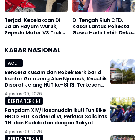
Terjadi Kecelakaan Di
Di Tengah Riuh CFD,
Jalan Hayam Wuruk,
Kasat Lantas Polresta
Sepeda Motor VS Truk
Gowa Hadir Lebih Dekat
Parkir
dengan Masyarakat
KABAR NASIONAL
ACEH
Bendera Kusam dan Robek Berkibar di
Kantor Gampong Alue Nyamok, Keuchik
Disorot Jelang HUT ke-81 RI. Terkesan
Kurang Nasionalisme
Agustus 09, 2026
BERITA TERKINI
Pangdam XIV/Hasanuddin Ikuti Fun Bike
NBOD HUT Kodaeral VI, Perkuat Soliditas
TNI dan Kedekatan dengan Rakyat
Agustus 09, 2026
BERITA TERKINI