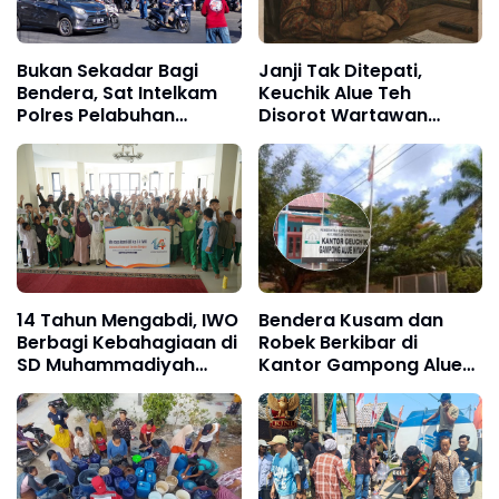
Bukan Sekadar Bagi
Janji Tak Ditepati,
Bendera, Sat Intelkam
Keuchik Alue Teh
Polres Pelabuhan
Disorot Wartawan
Makassar Tanamkan
Terkait Kesepakatan
Nasionalisme di Jalanan
dengan Tim Media
Makassar
14 Tahun Mengabdi, IWO
Bendera Kusam dan
Berbagi Kebahagiaan di
Robek Berkibar di
SD Muhammadiyah
Kantor Gampong Alue
Bukit Duri
Nyamok, Keuchik
Disorot Jelang HUT ke-
81 RI. Terkesan Kurang
Nasionalisme