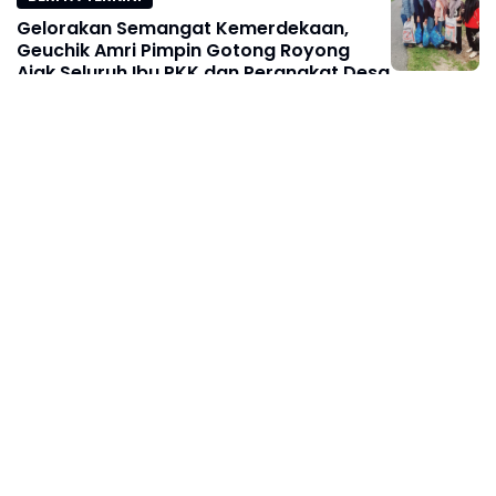
Gelorakan Semangat Kemerdekaan,
Geuchik Amri Pimpin Gotong Royong
Ajak Seluruh Ibu PKK dan Perangkat Desa
Agustus 09, 2026
BERITA TERKINI
Polresta Gowa Meriahkan HUT Kodaeral
VI Makassar Lewat Fun Bike, Perkuat
Sinergi TNI-Polri
Agustus 09, 2026
BERITA TERKINI
Jaga Gowa Tetap Aman, Perintis Presisi
Polresta Gowa Patroli hingga Dini Hari
Agustus 09, 2026
BERITA TERKINI
Di Tengah Riuh CFD, Kasat Lantas
Polresta Gowa Hadir Lebih Dekat dengan
Masyarakat
Agustus 09, 2026