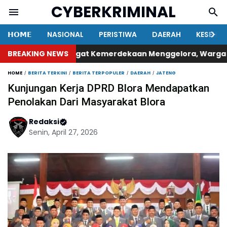
CYBERKRIMINAL
𝗛𝗢𝗠𝗘
NASIONAL
PERISTIWA
DAERAH
KESEHA
BREAKING NEWS
Semangat Kemerdekaan Menggelora, Warga Gampon
HOME
BERITA TERKINI
BERITA TERPOPULER
DAERAH
JATENG
Kunjungan Kerja DPRD Blora Mendapatkan
Penolakan Dari Masyarakat Blora
Redaksi
Senin, April 27, 2026