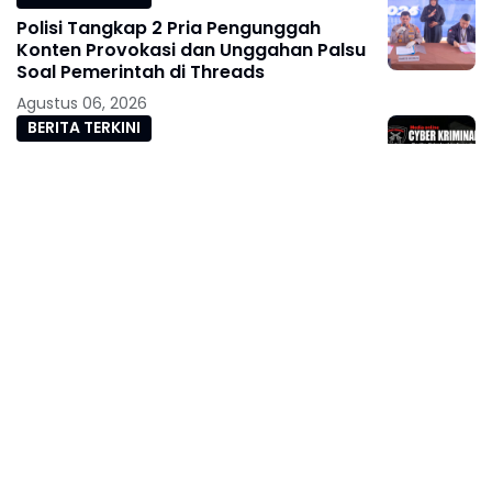
Polisi Tangkap 2 Pria Pengunggah
Konten Provokasi dan Unggahan Palsu
Soal Pemerintah di Threads
Agustus 06, 2026
BERITA TERKINI
Ditemukan Mayat Didalam Mobil Di Desa
Trisari Gubug, Diduga Korban
Perampokan Dan Pembunuhan
Agustus 06, 2026
Legislator Gerindra Wihadi Wiyanto Ajak
Masyarakat Awasi Program Makan
Bergizi Gratis agar Tepat Sasaran
Agustus 06, 2026
Legislator Gerindra Marlyn Maisarah
Tinjau Jembatan Gantung Cibeber,
Pastikan Aspirasi Warga Terlaksana
Agustus 06, 2026
Legislator Gerindra Kartika Sandra Desi
Dorong UMKM Palembang Lindungi