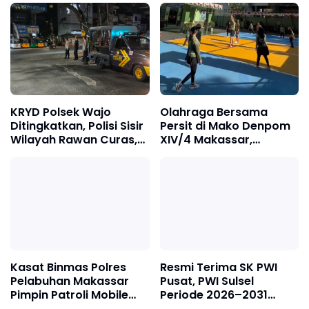
Pelabuhan Makassar
Keluarga Saat Bertemu
Bongkar Dua Modus
Pengantin
Penipuan Tiket Kapal
KRYD Polsek Wajo
Olahraga Bersama
Ditingkatkan, Polisi Sisir
Persit di Mako Denpom
Wilayah Rawan Curas,
XIV/4 Makassar,
Curanmor hingga
Momentum Pererat
Narkoba
Kebersamaan dan
Syukuri Pertambahan
Usia
Kasat Binmas Polres
Resmi Terima SK PWI
Pelabuhan Makassar
Pusat, PWI Sulsel
Pimpin Patroli Mobile
Periode 2026–2031
dan Binluh, Warga
Gelar Rapat Perdana